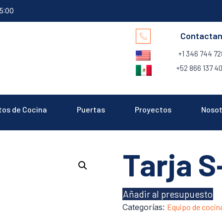
15:00
Contacta
+1 346 744 7
+52 866 137 40
tos de Cocina
Puertas
Proyectos
Nosot
Tarja S
Añadir al presupuesto
Categorías:
Equipo de cocin