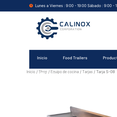
Lunes a Viernes : 9:00 - 19:00 Sábado : 9:00 - 
Inicio
Food Trailers
Produc
Inicio
Shop
Equipo de cocina
Tarjas
/
/
/
/ Tarja S-08
Contacto