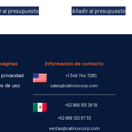
r al presupuesto
Añadir al presupuesto
 páginas
Información de contacto
y privacidad
+1 346 744 7280
os de uso
sales@calinoxcorp.com
‎+52 866 155 28 19
‎+52 866 120 87 33
ventas@calinoxcorp.com