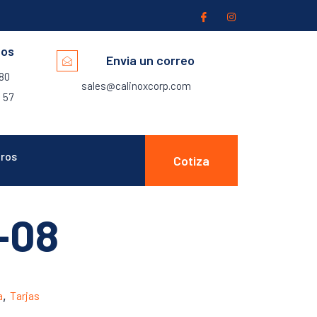
nos
Envia un correo
280
sales@calinoxcorp.com
 57
ros
Cotiza
-08
a
,
Tarjas