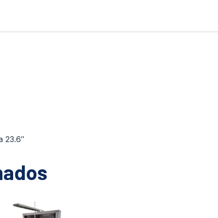
a 23.6″
nados