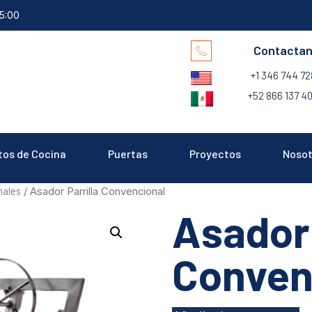
15:00
Contacta
+1 346 744 7
+52 866 137 40
tos de Cocina
Puertas
Proyectos
Nosot
nales
/ Asador Parrilla Convencional
Asador 
Conven