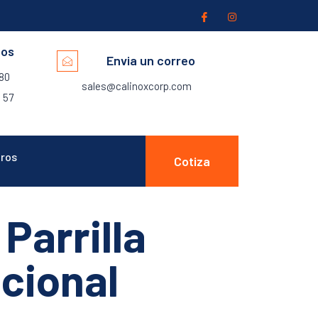
nos
Envia un correo
280
sales@calinoxcorp.com
 57
ros
Cotiza
Parrilla
cional