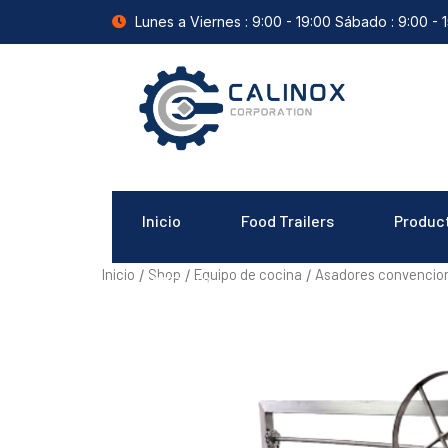
Lunes a Viernes : 9:00 - 19:00 Sábado : 9:00 - 
Inicio
Food Trailers
Produc
Inicio
Shop
Equipo de cocina
Asadores convencio
/
/
/
Contacto